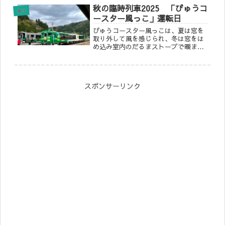
秋の臨時列車2025 「びゅうコ
スにご利用されてはいかがでしょうか
東北
♪
ースター風っこ」運転日
びゅうコースター風っこは、夏は窓を
取り外して風を感じられ、冬は窓をは
め込み室内のだるまストーブで暖まれ
る四季ごとに違う楽しみがある列車で
す。2025年の秋は、絶景の「只見
線」・世界遺産「平泉」・美味しい海
の幸「女川」・日本三名瀑「袋田の
スポンサーリンク
滝」に訪れられます！風っこに乗って
旅に出よう♪