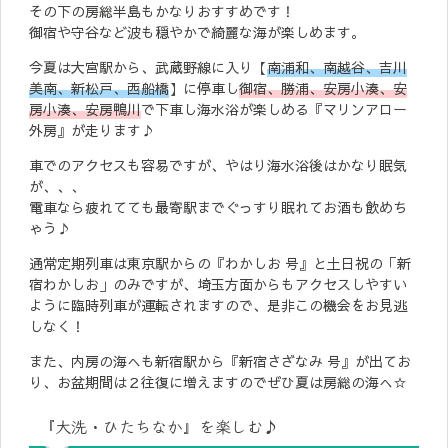
その下の房総半島もかなりおすすめです！
御宿や守谷など波も穏やかで綺麗な海が楽しめます。
今夏は大宮駅から、武蔵野線に入り【
南浦和、南越谷、吉川
美南、新松戸、西船橋
】に停車し
御宿、勝浦、安房小湊、安
房小湊、安房鴨川
で下車し海水浴が楽しめる『マリンアロー
外房』が走ります♪
車でのアクセスも容易ですが、やはり海水浴後はかなり眠気
が、、、
電車なら疲れてても最寄駅までぐっすり眠れてお酒も飲めち
ゃう♪
通常定期列車は東京駅からの『わかしお 号』と土日祝の「新
宿わかしお」のみですが、埼玉方面からもアクセスしやすい
ように臨時列車が運転されますので、是非この機会をお見逃
しなく！
また、内房の海へも新宿駅から『新宿さざなみ 号』が出てお
り、お盆期間は２往復に増えますのでぜひ夏は房総の海へ☆
『大洗・ひたちなか』を楽しむ♪