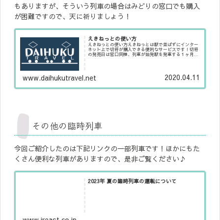
もありますが、そういう列車の場合はみどりの窓口でも購入
が困難ですので、天に祈りましょう！
えきねっとの使い方
えきねっとの使い方えきねっとは駅で並ばずにインター
ネット上で切符が購入できる便利なサービスです！切符
の発売日は窓口同様、列車が始発駅を発車する１ヶ月前
の午前１０時からきっぷを販売しますが、えきねっとで
はネット購入割引による「トクだ値」、早割...
2020.04.11
www.daihukutravel.net
その他の臨時列車
今回ご紹介したのは下記リンクの一部列車です！ほかにもた
くさん便利な列車がありますので、是非ご覧ください♪
2023年 夏の臨時列車の運転について
www.jreast.co.jp