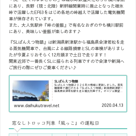
にあり、長野（現：北陸）新幹線開業時に廃止となった碓氷
峠で活躍したEF63をはじめ各地の峠越えで活躍した電気機関
車が保存されています。
また、大人気駅弁『峠の釜飯』で有名なおぎのやも横川駅前
にあり、美味しい釜飯が楽しめます♪
『SLばんえつ物語』は新潟県新津駅から福島県会津若松を走
る蒸気機関車で、台風による線路損害とSLの車検がありまし
たが今夏よりおそらく12月頭まで土日で走ります！
関東近郊で一番長くSLに揺られる列車ですので会津や新潟へ
ご旅行の際にぜひご乗車ください♪
SLばんえつ物語
SLばんえつ物語２０２６年の情報に更新しました。蒸気
機関車で運行される「SLばんえつ物語」新潟県新津駅ー
福島県会津若松駅を走る観光列車です。オコジョ展望
車、展望車が連結され、磐越西線のすばらしい景色を楽
しむことができます。車内設備グリーン席...
2020.04.13
www.daihukutravel.net
窓なしトロッコ列車『風っこ』の運転日