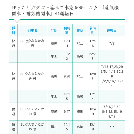
ゆったりガタゴト客車で車窓を楽しむ♪ 『蒸気機
関車・電気機関車』の運転日
種
発時
着時
列車名
発駅
着駅
運転日
別
刻
刻
快
SL七夕みなかみ
15:3
17:5
高崎
水上
7/7
速
号
4
6
20:2
22:2
・・
水上
高崎
・・
2
5
7/15,17,23,29
8/5,11,13,20,2
快
SLぐんまみなか
12:0
高崎
9:56
水上
6
速
み 号
3
9/2,9,16,18,23
,30
15:1
17:1
・・
水上
高崎
・・
5
4
7/16,22,30
快
ELぐんまよこか
10:4
高崎
9:47
横川
8/6,12,15,19
速
わ 号
9
9/17
快
SLぐんまよこか
14:1
15:1
横川
高崎
・・
速
わ 号
5
8