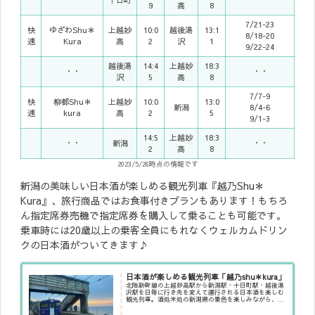
9
高
8
7/21-23
快
ゆざわShu＊
上越妙
10:0
越後湯
13:1
8/18-20
速
Kura
高
2
沢
1
9/22-24
越後湯
14:4
上越妙
18:3
・・
・・
沢
5
高
8
7/7-9
快
柳都Shu＊
上越妙
10:0
13:0
新潟
8/4-6
速
kura
高
2
5
9/1-3
14:5
上越妙
18:3
・・
新潟
・・
2
高
8
2023/5/26時点の情報です
新潟の美味しい日本酒が楽しめる観光列車『越乃Shu＊
Kura』、旅行商品ではお食事付きプランもあります！もちろ
ん指定席券売機で指定席券を購入して乗ることも可能です。
乗車時には20歳以上の乗客全員にもれなくウェルカムドリン
クの日本酒がついてきます♪
日本酒が楽しめる観光列車「越乃shu＊kura」
北陸新幹線の上越妙高駅から新潟駅・十日町駅・越後湯
沢駅を日毎に行き先を変えて運行される日本酒を楽しむ
観光列車。酒処米処の新潟県の景色を楽しみながら、い
ろんなお酒・つまみを味わうことができます♪