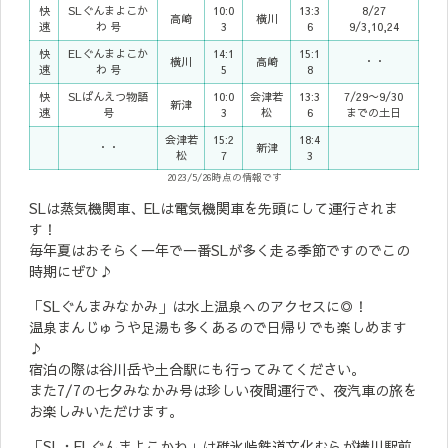
快
SLぐんまよこか
10:0
13:3
8/27
高崎
横川
速
わ 号
3
6
9/3,10,24
快
ELぐんまよこか
14:1
15:1
横川
高崎
・・
速
わ 号
5
8
快
SLばんえつ物語
10:0
会津若
13:3
7/29〜9/30
新津
速
号
3
松
6
までの土日
会津若
15:2
18:4
・・
新津
松
7
3
2023/5/26時点の情報です
SLは蒸気機関車、ELは電気機関車を先頭にして運行されま
す！
毎年夏はおそらく一年で一番SLが多く走る季節ですのでこの
時期にぜひ♪
「SLぐんまみなかみ」は水上温泉へのアクセスに◎！
温泉まんじゅうや足湯も多くあるので日帰りでも楽しめます
♪
宿泊の際は谷川岳や土合駅にも行ってみてください。
また7/7の七夕みなかみ号は珍しい夜間運行で、夜汽車の旅を
お楽しみいただけます。
「SL・ELぐんまよこかわ」は碓氷峠鉄道文化むらが横川駅前