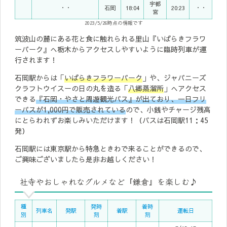
宇都
・・
石岡
18:04
20:23
・・
宮
2023/5/26時点の情報です
筑波山の麓にある花と食に触れられる里山『いばらきフラワ
ーパーク』へ栃木からアクセスしやすいように臨時列車が運
行されます！
石岡駅からは「
いばらきフラワーパーク
」や、ジャパニーズ
クラフトウイスーの日の丸を造る「
八郷蒸溜所
」へアクセス
できる
『石岡・やさと周遊観光バス』が出ており、一日フリ
ーパスが1,000円で販売されている
ので、小銭やチャージ残高
にとらわれずお楽しみいただけます！（バスは石岡駅11：45
発）
石岡駅には東京駅から特急ときわで来ることができるので、
ご興味ございましたら是非お越しください！
社寺やおしゃれなグルメなど『鎌倉』を楽しむ♪
種
発時
着時
列車名
発駅
着駅
運転日
別
刻
刻