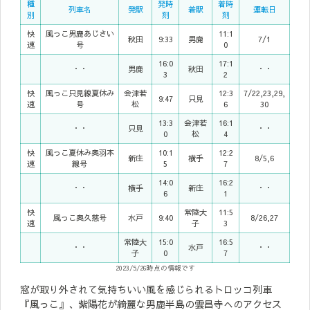
種
発時
着時
列車名
発駅
着駅
運転日
別
刻
刻
快
風っこ男鹿あじさい
11:1
秋田
9:33
男鹿
7/1
速
号
0
16:0
17:1
・・
男鹿
秋田
・・
3
2
快
風っこ只見線夏休み
会津若
12:3
7/22,23,29,
9:47
只見
速
号
松
6
30
13:3
会津若
16:1
・・
只見
・・
0
松
4
快
風っこ夏休み奥羽本
10:1
12:2
新庄
横手
8/5,6
速
線号
5
7
14:0
16:2
・・
横手
新庄
・・
6
1
快
常陸大
11:5
風っこ奥久慈号
水戸
9:40
8/26,27
速
子
3
常陸大
15:0
16:5
・・
水戸
・・
子
0
7
2023/5/26時点の情報です
窓が取り外されて気持ちいい風を感じられるトロッコ列車
『風っこ』、紫陽花が綺麗な男鹿半島の雲昌寺へのアクセス