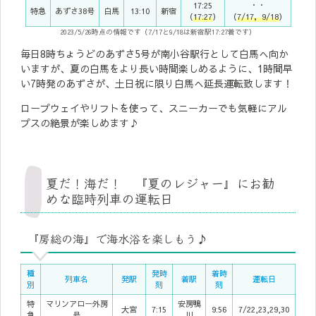
17:25
・・
特急
あずさ38号
白馬
13:10
新宿
（
17:27
）
（
7/17，9
/18
）
2023/5/26時点の情報です（7/17と9/18は新宿駅17:27着です）
毎日8時ちょうどのあずさ5号が南小谷駅行として白馬へ向か
いますが、夏の白馬をより長い時間楽しめるように、1時間早
い7時発のあずさが、土日祝に限り白馬へ延長運転致します！
ロープウェイやリフトを使って、スニーカーでも気軽にアル
プスの絶景が楽しめます♪
夏だ！海だ！ 『夏のレジャー』にお勧
めな臨時列車の運転日
『房総の海』で海水浴を楽しもう♪
種
発時
着時
列車名
発駅
着駅
運転日
別
刻
刻
特
マリンアロー外房
安房鴨
大宮
7:15
9:56
7/22,23,29,30
急
号
川