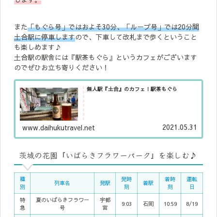
また
「もぐら号」ではおよそ30分、「ループ号」では20分間
土合駅に停車します
ので、下車して改札まで歩くということ
も楽しめます♪
土合駅の駅舎には『駅茶もぐら』というカフェがございます
のでぜひお立ち寄りください！
無人駅『土合』のカフェ！駅茶もぐら
2021.05.31
www.daihukutravel.net
茨城の花園『いばらきフラワーパーク』を楽しむ♪
種
発時
着時
運転
列車名
発駅
着駅
別
刻
刻
日
特
夏のいばらきフラワー
宇都
9:03
石岡
10:59
8/19
急
号
宮