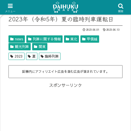
メニュー
検索
2023年（令和5年）夏の臨時列車運転日
2023.06.01
2023.06.13
news
列車に関する情報
東北
甲信越
観光列車
関東
2023
夏
臨時列車
記事内にアフィリエイト広告を含む広告が含まれています。
スポンサーリンク