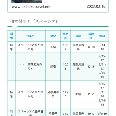
2023.03.16
www.daihukutravel.net
個室付き！『スペーシア』
種
発時
着時
列車名
発駅
着駅
運転日
別
刻
刻
特
スペーシアきぬがわ
10:0
鬼怒川温
8/14-
新宿
12:16
急
11号
4
泉
16
7/15-
17
・・（時刻変更あ
10:0
鬼怒川温
8/11-
新宿
12:16
り）
5
泉
13
9/16-
18
7/15-
17
特
スペーシアきぬがわ
鬼怒川温
13:4
8/11-
新宿
15:55
急
14号
泉
0
16
9/16-
18
特
スペーシア八王子日
八王子
7:50
東武日光
10:12
9/9,10
急
光