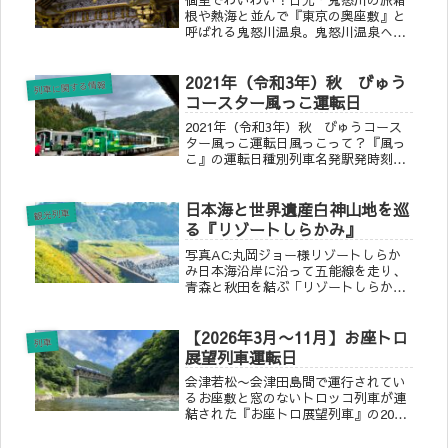
根や熱海と並んで『東京の奥座敷』と
呼ばれる鬼怒川温泉。鬼怒川温泉へは
贅沢に特急スペーシアの個室席で向か
います。プライベート空間が保たれた
2021年（令和3年）秋 びゅう
個室で楽しく旅行はいかがですか？1日
列車に関する情報
目新宿駅（10：31発）スタート駅...
コースター風っこ運転日
2021年（令和3年）秋 びゅうコース
ター風っこ運転日風っこって？『風っ
こ』の運転日種別列車名発駅発時刻着
駅着時刻運転日快速風っこ只見線紅
葉 号会津若松10:15会津川口
日本海と世界遺産白神山地を巡
12:1810/23.24.30.31・・会津川口
観光列車
13:55会津若松1...
る『リゾートしらかみ』
写真AC:丸岡ジョー様リゾートしらか
み日本海沿岸に沿って五能線を走り、
青森と秋田を結ぶ「リゾートしらか
み」。夕陽を映す日本海や、世界遺産
「白神山地」へのアクセスとして利用
【2026年3月〜11月】お座トロ
でき、車内では津軽三味線の演奏など
列車
車内でのエンタメも充実しています。
展望列車運転日
青...
会津若松〜会津田島間で運行されてい
るお座敷と窓のないトロッコ列車が連
結された『お座トロ展望列車』の2023
年4月〜9月で運行が確定しました！大
内宿や湯野上、芦ノ牧温泉へのアクセ