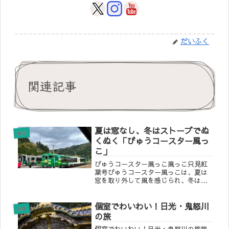
だいふく
関連記事
夏は窓なし、冬はストーブでぬ
東北
くぬく「びゅうコースター風っ
こ」
びゅうコースター風っこ風っこ只見紅
葉号びゅうコースター風っこは、夏は
窓を取り外して風を感じられ、冬は窓
をはめ込み室内のだるまストーブで暖
まれる四季ごとに違う楽しみがある列
個室でわいわい！日光・鬼怒川
車です。観光列車やツアーの貸切列車
列車
として東北エリアの様々な路線で土日
の旅
を...
個室でわいわい！日光・鬼怒川の旅箱