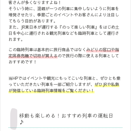
客さんが多くなりますよね！
そういう時に、混雑が一つの列車に集中しないように列車を
増発させたり、季節ごとのイベントやお客さんにより注目し
てもらう目的があります。
また、JR東日本が運行する『のって楽しい列車』をはじめ土
日を中心に運行される観光列車なども臨時列車として運行さ
れます。
この臨時列車は基本的に旅行商品ではなく
みどりの窓口や指
定席券売機で切符が買える
ので旅行の際に使える列車として
おすすめです！
当HPではイベントや観光にもってこいな列車と、ぜひとも乗
っていただきたい列車を一部ご紹介しますが、
ぜひJRや私鉄
が発信している臨時列車情報をご覧ください！
移動も楽しめる！おすすめ列車の運転日
♪