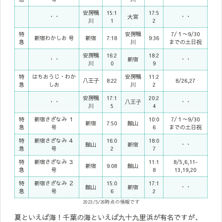
安房鴨
15:1
17:5
・・
大宮
・・
川
1
2
特
安房鴨
7/１〜9/30
新宿わかしお 号
新宿
7:18
9:36
急
川
までの土日祝
安房鴨
16:2
18:2
・・
新宿
・・
川
0
9
特
はちおうじ・わか
安房鴨
11:2
八王子
8:22
8/26,27
急
しお
川
2
安房鴨
17:1
20:2
・・
八王子
・・
川
5
4
特
新宿さざなみ １
10:0
7/１〜9/30
新宿
7:50
館山
急
号
6
までの土日祝
特
新宿さざなみ ４
16:0
18:0
館山
新宿
・・
急
号
2
7
特
新宿さざなみ ３
11:1
8/5,6,11-
新宿
9:08
館山
急
号
8
13,19,20
特
新宿さざなみ ２
15:0
17:1
館山
新宿
・・
急
号
6
2
2023/5/26時点の情報です
夏といえば海！千葉の海といえば九十九里浜が有名ですが、