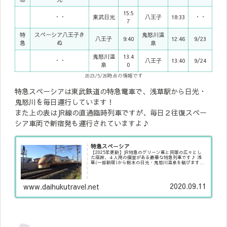
15:5
・・
東武日光
八王子
18:33
・・
7
特
スペーシア八王子き
鬼怒川温
八王子
9:40
12:46
9/23
急
ぬ
泉
鬼怒川温
13:4
・・
八王子
13:40
9/24
泉
0
2023/5/26時点の情報です
特急スペーシアは東武鉄道の特急電車で、浅草駅から日光・
鬼怒川を毎日運行しています！
また上の表はJR線の直通臨時列車ですが、毎日２往復スペー
シア車両で新宿発も運行されていますよ♪
特急スペーシア
【2025年更新】JR特急のグリーン車と同等の広々とし
た座席、４人用の個室がある豪華な特急列車です♪ 浅
草(一部新宿)から栃木の日光・鬼怒川温泉を結びます。
豪華な室内を持ちつつも、料金は安価で大変乗りやす
く、旅行を楽しむには最適です！
2020.09.11
www.daihukutravel.net