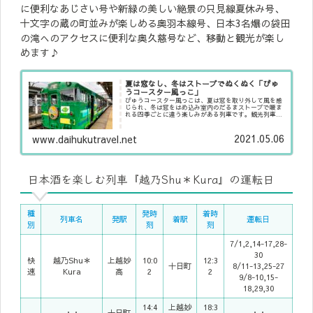
に便利なあじさい号や新緑の美しい絶景の只見線夏休み号、
十文字の蔵の町並みが楽しめる奥羽本線号、日本3名爆の袋田
の滝へのアクセスに便利な奥久慈号など、移動と観光が楽し
めます♪
夏は窓なし、冬はストーブでぬくぬく「びゅ
うコースター風っこ」
びゅうコースター風っこは、夏は窓を取り外して風を感
じられ、冬は窓をはめ込み室内のだるまストーブで暖ま
れる四季ごとに違う楽しみがある列車です。観光列車や
ツアーの貸切列車として東北エリアの様々な路線で土日
を中心に全席指定席の快速列車として走ります。
2021.05.06
www.daihukutravel.net
日本酒を楽しむ列車『越乃Shu＊Kura』の運転日
種
発時
着時
列車名
発駅
着駅
運転日
別
刻
刻
7/1,2,14-17,28-
30
快
越乃Shu＊
上越妙
10:0
12:3
十日町
8/11-13,25-27
速
Kura
高
2
2
9/8-10,15-
18,29,30
14:4
上越妙
18:3
・・
十日町
・・