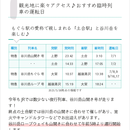
観光地に楽々アクセス♪おすすめ臨時列
車の運転日
もぐら駅の愛称で親しまれる『土合駅』と谷川岳を
楽しむ♪
種別
列車名
発駅
発時刻
着駅
着時刻
運転日
特急
谷川岳山開き 号
上野
23:42
土合
3:10
7/1
・・
土合
14:33
上野
17:05
7/2
7/8,9
特急
谷川岳もぐら 号
大宮
10:37
越後湯沢
13:38
9/16,17
特急
谷川岳ループ 号
越後湯沢
15:19
大宮
18:24
・・
2023/5/26時点の情報です
今年もJRでは数少ない夜行列車、谷川岳山開き号が走りま
す！
終点の土合駅では谷川岳の山開きに合わせて催しがあり、篝
火やキャンドルタワーなどでお出迎えがあります。
谷川岳ロープウェイ
も山開きに合わせて午前5時より運行開始
します。