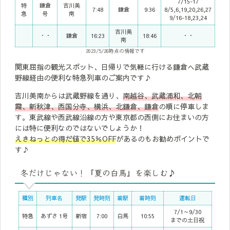
7/15-17
特
鎌倉
吉川美
7:48
鎌倉
9:36
8/5,6,19,20,26,27
急
号
南
9/16-18,23,24
吉川美
・・
鎌倉
16:23
18:46
・・
南
2023/5/26時点の情報です
関東屈指の観光スポット、日帰りで気軽に行ける鎌倉へ武蔵
野線経由の便利な特急列車のご案内です♪
吉川美南からは武蔵野線を通り、
南越谷、武蔵浦和、北朝
霞、新秋津、西国分寺、横浜、北鎌倉、鎌倉
の順に停車しま
す。東武線や西武線沿線の方や東京都の西側にお住まいの方
には特に便利なのではないでしょうか！
えきねっとの得だ値で35％OFF
があるのもお勧めポイントで
す♪
冬だけじゃない！『夏の白馬』を楽しむ♪
種別
列車名
発駅
発時刻
着駅
着時刻
運転日
7/1～9/30
特急
あずさ 1号
新宿
7:00
白馬
10:55
までの土日祝