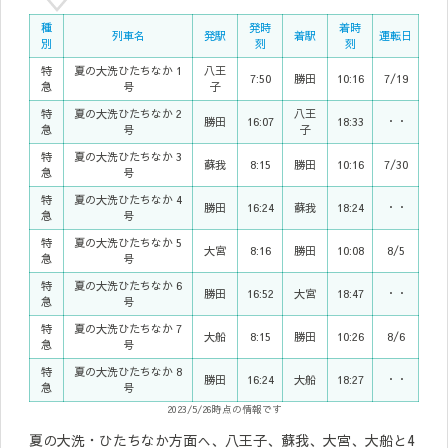
種
発時
着時
列車名
発駅
着駅
運転日
別
刻
刻
特
夏の大洗ひたちなか 1
八王
7:50
勝田
10:16
7/19
急
号
子
特
夏の大洗ひたちなか 2
八王
勝田
16:07
18:33
・・
急
号
子
特
夏の大洗ひたちなか 3
蘇我
8:15
勝田
10:16
7/30
急
号
特
夏の大洗ひたちなか 4
勝田
16:24
蘇我
18:24
・・
急
号
特
夏の大洗ひたちなか 5
大宮
8:16
勝田
10:08
8/5
急
号
特
夏の大洗ひたちなか 6
勝田
16:52
大宮
18:47
・・
急
号
特
夏の大洗ひたちなか 7
大船
8:15
勝田
10:26
8/6
急
号
特
夏の大洗ひたちなか 8
勝田
16:24
大船
18:27
・・
急
号
2023/5/26時点の情報です
夏の大洗・ひたちなか方面へ、八王子、蘇我、大宮、大船と4