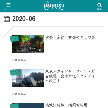
メニュー
検索
2020-06
伊勢・京都 古都めぐりの旅
列車
2020.06.23
東武スカイツリーライン・野
関西
岩鉄道・会津鉄道などでダイ
ヤ改正！
2020.06.23
総武快速線・横須賀線用
雑記