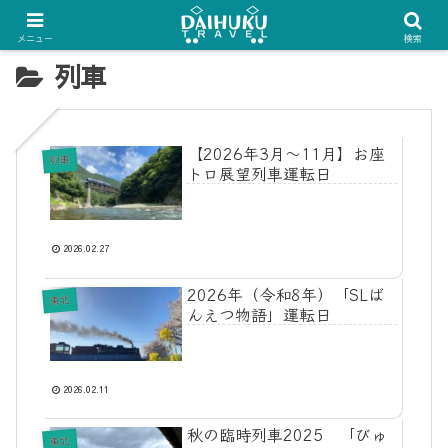
メニュー
検索
列車
【2026年3月〜11月】お座
列車
トロ展望列車運転日
2026.02.27
2026年（令和8年）「SLば
東北
んえつ物語」運転日
2026.02.11
秋の臨時列車2025 「びゅ
東北