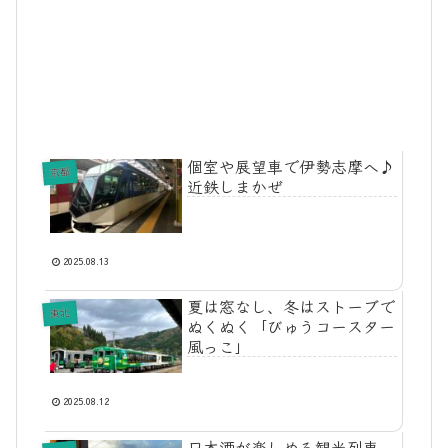
個室や展望車で伊勢志摩へ♪
京都
近鉄しまかぜ
2025.08.13
夏は窓なし、冬はストーブで
東北
ぬくぬく「びゅうコースター
風っこ」
2025.08.12
日本酒が楽しめる観光列車