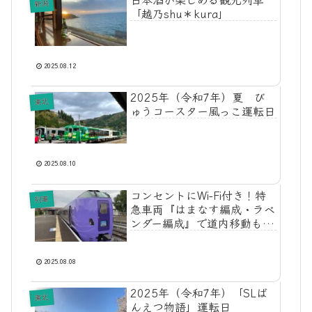
新潟
「越乃shu＊kura」
2025.08.12
2025年（令和7年）夏 び
東北
ゅうコースター風っこ運転日
2025.08.10
コンセントにWi-Fi付き！特
列車
急車両『はまなす編成・ラベ
ンダー編成』で道内移動も
楽々に♪
2025.08.08
2025年（令和7年）「SLば
東北
んえつ物語」運転日