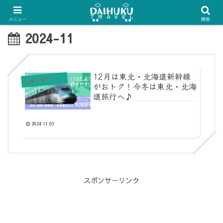
メニュー
検索
2024-11
12月は東北・北海道新幹線
列
車に関する情報
がおトク！今冬は東北・北海
道旅行へ♪
2024.11.03
スポンサーリンク