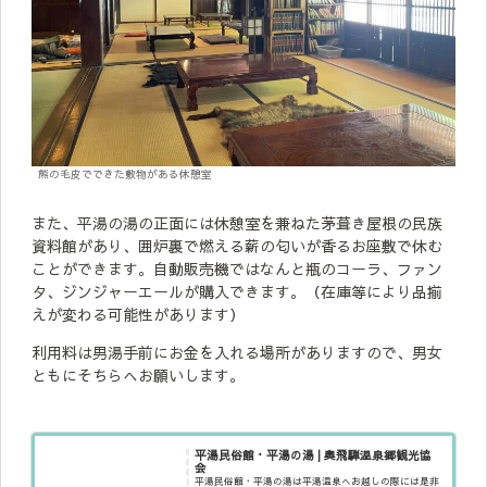
熊の毛皮でできた敷物がある休憩室
また、平湯の湯の正面には休憩室を兼ねた茅葺き屋根の民族
資料館があり、囲炉裏で燃える薪の匂いが香るお座敷で休む
ことができます。自動販売機ではなんと瓶のコーラ、ファン
タ、ジンジャーエールが購入できます。（在庫等により品揃
えが変わる可能性があります）
利用料は男湯手前にお金を入れる場所がありますので、男女
ともにそちらへお願いします。
平湯民俗館・平湯の湯 | 奥飛騨温泉郷観光協
会
平湯民俗館・平湯の湯は平湯温泉へお越しの際には是非