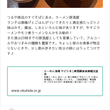
つるや商店のすぐそばにある、ラーメン居酒屋
ランチは唐揚げとごはんがついてきたりと満足感たっぷり♪
味はみそ、醤油、しおといろんな味がありますが、牛すじラ
ーメンやモツ煮ラーメンなんかもお勧め！
また夜は23時までの居酒屋としても営業していて、アルコー
ルやおつまみの種類も豊富です。ちょっと宿のお食事が物足
りないときや、少し飲み歩きたい気分の時にはうってつけで
す♪
らーめん酒場 やどり木 | 奥飛騨温泉郷観光協
会
各種らーめん 地ビール 鶏の唐揚げ 平日ランチ ※夜は
居酒屋として営業いたします。 【施設情報】 電話番
号：0578-84-0027 営業時間：昼の部11:30～13:30
夜の部17:30～24:00（ラストオーダー23:0
www.okuhida.or.jp