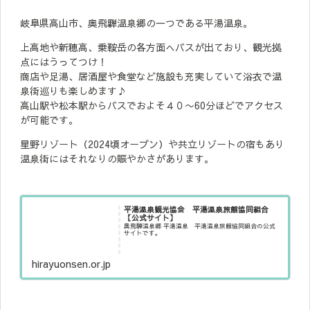
岐阜県高山市、奥飛騨温泉郷の一つである平湯温泉。
上高地や新穂高、乗鞍岳の各方面へバスが出ており、観光拠
点にはうってつけ！
商店や足湯、居酒屋や食堂など施設も充実していて浴衣で温
泉街巡りも楽しめます♪
高山駅や松本駅からバスでおよそ４０〜60分ほどでアクセス
が可能です。
星野リゾート（2024頃オープン）や共立リゾートの宿もあり
温泉街にはそれなりの賑やかさがあります。
平湯温泉観光協会 平湯温泉旅館協同組合
【公式サイト】
奥飛騨温泉郷 平湯温泉 平湯温泉旅館協同組合の公式
サイトです。
hirayuonsen.or.jp