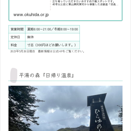
立ち寄っていただきたいおすすめ穴場スポットです。
40年以上前に富山県利賀村から移築した合掌造「旧高桑
家」や蔵柱地区から移築した高山市文化財「旧豊坂家」
は見学休憩など一切無料。 辺りは囲炉裏
www.okuhida.or.jp
営業時間
夏期6:00～21:00／冬期8:00～19:00
定休日
無休
料金
寸志（300円ほどお願いします。）
2023年5月26日現在 最新情報は公式HPをご覧ください。
平湯の森『日帰り温泉』