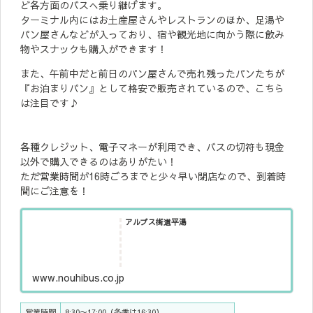
ど各方面のバスへ乗り継げます。
ターミナル内にはお土産屋さんやレストランのほか、足湯や
パン屋さんなどが入っており、宿や観光地に向かう際に飲み
物やスナックも購入ができます！
また、午前中だと前日のパン屋さんで売れ残ったパンたちが
『お泊まりパン』として格安で販売されているので、こちら
は注目です♪
各種クレジット、電子マネーが利用でき、バスの切符も現金
以外で購入できるのはありがたい！
ただ営業時間が16時ごろまでと少々早い閉店なので、到着時
間にご注意を！
アルプス街道平湯
www.nouhibus.co.jp
営業時間
8:30〜17:00（冬季は16:30）