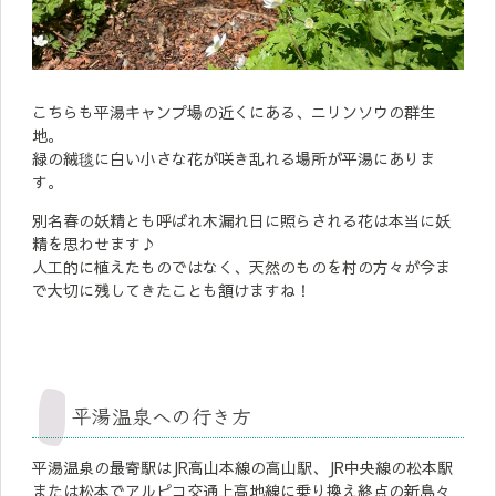
こちらも平湯キャンプ場の近くにある、ニリンソウの群生
地。
緑の絨毯に白い小さな花が咲き乱れる場所が平湯にありま
す。
別名春の妖精とも呼ばれ木漏れ日に照らされる花は本当に妖
精を思わせます♪
人工的に植えたものではなく、天然のものを村の方々が今ま
で大切に残してきたことも頷けますね！
平湯温泉への行き方
平湯温泉の最寄駅はJR高山本線の高山駅、JR中央線の松本駅
または松本でアルピコ交通上高地線に乗り換え終点の新島々