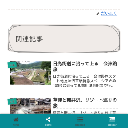
だいふく
関連記事
日光街道に沿って上る 会津路
列車
旅
日光街道に沿って上る 会津路旅スタ
ート地点は浅草駅特急スペーシアきぬ
105号に乗って鬼怒川温泉駅まで行き
会津マウントエクスプレスに乗り換え
ます。萱葺き屋根が並ぶ大内宿でネギ
草津と軽井沢、リゾート巡りの
そばを楽しみ、会津若松へ向かいま
列車
す。１日目浅草駅（7：30発）スペー...
旅
草津と軽井沢、リゾート巡りの旅「草
津良いとこ一度はおいで」で知られる
湯もみ歌高温の温泉を板でもんで適温
home
share
contents
sidebar
にする「湯もみ」で歌われます。そん