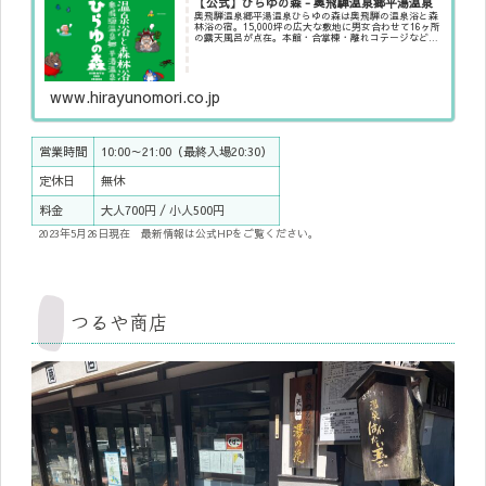
【公式】ひらゆの森 - 奥飛騨温泉郷平湯温泉
奥飛騨温泉郷平湯温泉ひらゆの森は奥飛騨の温泉浴と森
林浴の宿。15,000坪の広大な敷地に男女合わせて16ヶ所
の露天風呂が点在。本館・合掌棟・離れコテージなどの
宿泊等。さらに人気の飛騨牛料理も楽しめる森のレスト
ラン「もみの木」。上高地や飛騨高...
www.hirayunomori.co.jp
営業時間
10:00～21:00（最終入場20:30）
定休日
無休
料金
大人700円 / 小人500円
2023年5月26日現在 最新情報は公式HPをご覧ください。
つるや商店