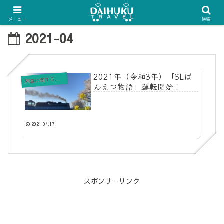
メニュー
検索
2021-04
2021年（令和3年）「SLば
列
車に関する情報
んえつ物語」運転開始！
2021.04.17
スポンサーリンク