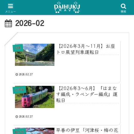
メニュー
検索
2026-02
【2026年3月〜11月】お座
列車
トロ展望列車運転日
2026.02.27
【2026年3〜6月】『はまな
北海道
す編成・ラベンダー編成』運
転日
2026.02.27
早春の伊豆「河津桜・梅の花
観光地