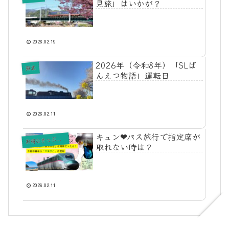
見旅」はいかが？
2026.02.19
2026年（令和8年）「SLば
東北
んえつ物語」運転日
2026.02.11
キュン❤︎パス旅行で指定席が
お
得なきっぷ情報
取れない時は？
2026.02.11