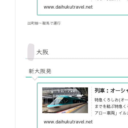
す。
www.daihukutravel.net
出町柳～鞍馬で運行
大阪
新大阪発
列車：オーシ
特急くろしお(オ
までを結ぶ特急く
アロー車両」イル
ミニラウンジを備え
www.daihukutravel.net