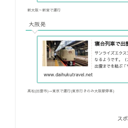
新大阪～新宮で運行
大阪発
寝台列車で出
サンライズエクス
なるようです。（
出雲までを結ぶ「
る唯一の寝台列車で
www.daihukutravel.net
高松(出雲市)→東京で運行(東京行きのみ大阪駅停車)
スポ