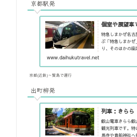
京都駅発
個室や展望車
特急しまかぜ名古
ぶ「特急しまかぜ
り、そのほかの座
いた豪華な特急列車
www.daihukutravel.net
京都(近鉄)～賢島で運行
出町柳発
列車：きらら
叡山電車きらら叡
観光列車です。特
馬寺や貴船神社へ