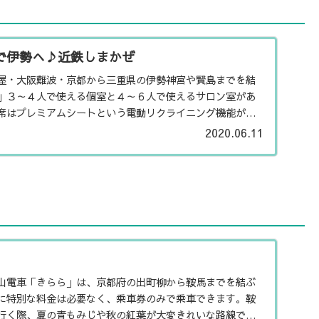
で伊勢へ♪近鉄しまかぜ
屋・大阪難波・京都から三重県の伊勢神宮や賢島までを結
」３～４人で使える個室と４～６人で使えるサロン室があ
席はプレミアムシートという電動リクライニング機能がつ
です。指定座席以外...
2020.06.11
山電車「きらら」は、京都府の出町柳から鞍馬までを結ぶ
に特別な料金は必要なく、乗車券のみで乗車できます。鞍
行く際、夏の青もみじや秋の紅葉が大変きれいな路線で