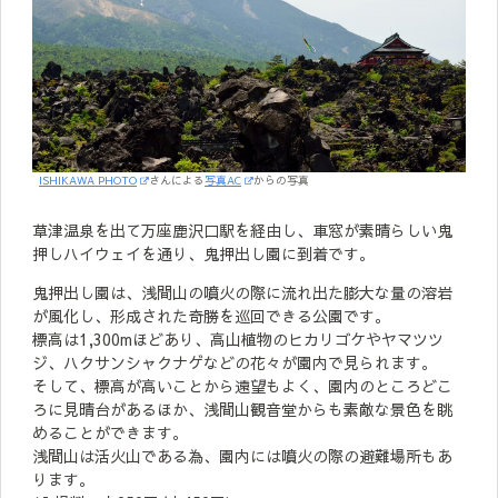
ISHIKAWA PHOTO
さんによる
写真AC
からの写真
草津温泉を出て万座鹿沢口駅を経由し、車窓が素晴らしい鬼
押しハイウェイを通り、鬼押出し園に到着です。
鬼押出し園は、浅間山の噴火の際に流れ出た膨大な量の溶岩
が風化し、形成された奇勝を巡回できる公園です。
標高は1,300mほどあり、高山植物のヒカリゴケやヤマツツ
ジ、ハクサンシャクナゲなどの花々が園内で見られます。
そして、標高が高いことから遠望もよく、園内のところどこ
ろに見晴台があるほか、浅間山観音堂からも素敵な景色を眺
めることができます。
浅間山は活火山である為、園内には噴火の際の避難場所もあ
ります。