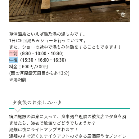
草津温泉といえば熱乃湯の湯もみです。
1日に6回湯もみショーを行っています。
また、ショーの途中で湯もみ体験をすることもできます！
午前
（
9:30・10:00・10:30
）
午後
（
15:30・16:00・16:30
）
料金：600円/300円
(西の河原露天風呂から約13分)
※湯畑前
夕食後のお楽しみ…♪
宿泊施設の温泉に入って、食事処や近隣の飲食店で夕食を済
ませたら、浴衣で散策などどうでしょうか？
湯畑は夜にライトアップされます！
湯畑のすぐ近くにテイクアウトのできる居酒屋やセブンイレ