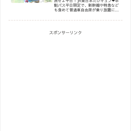
旅せよ平日！JR東日本たびキュン❤︎早
割パス平日限定で、新幹線や特急など
も含めて普通車自由席が乗り放題にな
るJR東日本の『旅せよ平日！JR東日本
たびキュン❤︎早割パス』が１月13日か
ら販売開始！さらに！あらかじめ座席
の指定を受ければ、1日用...
スポンサーリンク