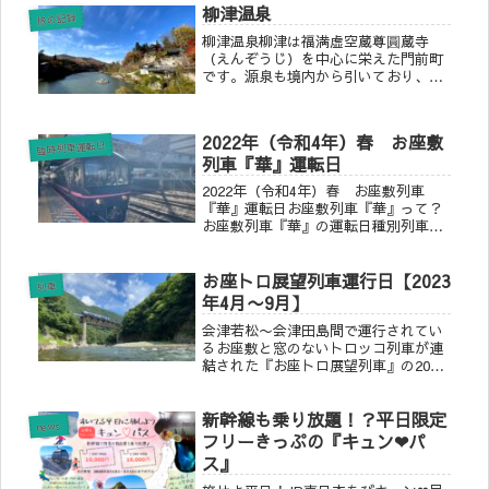
を発車する時間を記載近鉄名古屋駅か
柳津温泉
らはさっ...
旅の記録
柳津温泉柳津は福満虚空蔵尊圓蔵寺
（えんぞうじ）を中心に栄えた門前町
です。源泉も境内から引いており、寺
町の風情を残した温泉街を楽しめま
す。初夏に見られる只見川の川霧、秋
の紅葉など景観も抜群で、柳津駅から
2022年（令和4年）春 お座敷
徒歩10分とアクセスのしやすい温泉地
臨時列車運転日
列車『華』運転日
です...
2022年（令和4年）春 お座敷列車
『華』運転日お座敷列車『華』って？
お座敷列車『華』の運転日種別列車名
発駅発時刻着駅着時刻運転日快速お座
敷 風林火山 号新宿9:02小淵沢
お座トロ展望列車運行日【2023
12:004/9.10・・小淵沢16:21新宿18:54
列車
同上快速お座...
年4月〜9月】
会津若松〜会津田島間で運行されてい
るお座敷と窓のないトロッコ列車が連
結された『お座トロ展望列車』の2023
年4月〜9月で運行が確定しました！大
内宿や湯野上、芦ノ牧温泉へのアクセ
新幹線も乗り放題！？平日限定
スにご利用されてはいかがでしょうか
news
♪
フリーきっぷの『キュン❤︎パ
ス』