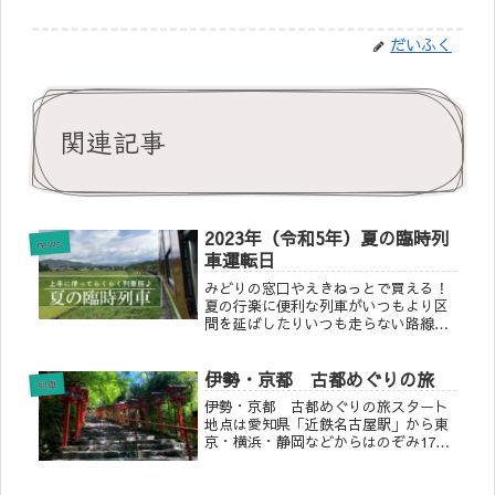
だいふく
関連記事
2023年（令和5年）夏の臨時列
news
車運転日
みどりの窓口やえきねっとで買える！
夏の行楽に便利な列車がいつもより区
間を延ばしたりいつも走らない路線を
とおったり！いつもより近い駅から乗
れて便利でおすすめな列車をご紹介！
伊勢・京都 古都めぐりの旅
列車
伊勢・京都 古都めぐりの旅スタート
地点は愛知県「近鉄名古屋駅」から東
京・横浜・静岡などからはのぞみ17号
(8:30発)、ひかり503号(8:03発)、こだ
ま705号(7:27発)で名古屋まで※東京駅