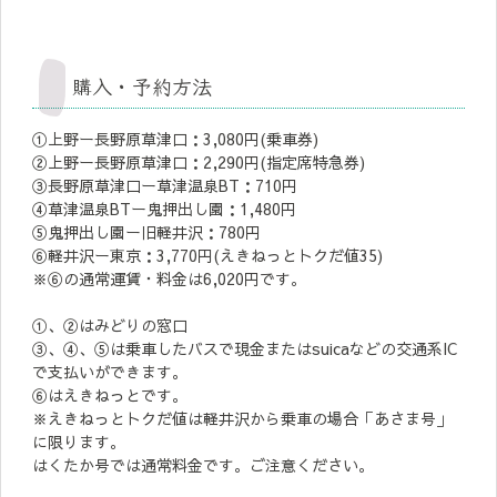
購入・予約方法
①上野ー長野原草津口：3,080円(乗車券)
②上野ー長野原草津口：2,290円(指定席特急券)
③長野原草津口ー草津温泉BT：710円
④草津温泉BTー鬼押出し園：1,480円
⑤鬼押出し園ー旧軽井沢：780円
⑥軽井沢ー東京：3,770円(えきねっとトクだ値35)
※⑥の通常運賃・料金は6,020円です。
①、②はみどりの窓口
③、④、⑤は乗車したバスで現金またはsuicaなどの交通系IC
で支払いができます。
⑥はえきねっとです。
※えきねっとトクだ値は軽井沢から乗車の場合「あさま号」
に限ります。
はくたか号では通常料金です。ご注意ください。