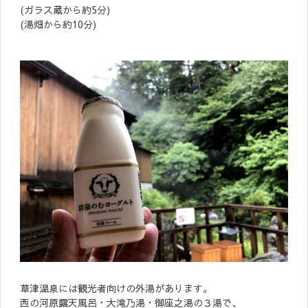
(ガラス蔵から約5分)
(湯畑から約10分)
草津温泉には観光者向けの外湯があります。
西の河原露天風呂・大滝乃湯・御座之湯の３湯で、