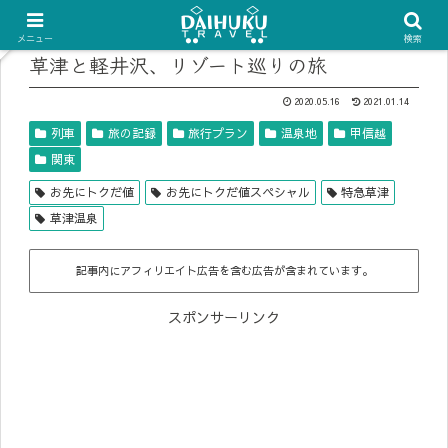
メニュー
検索
草津と軽井沢、リゾート巡りの旅
2020.05.16
2021.01.14
列車
旅の記録
旅行プラン
温泉地
甲信越
関東
お先にトクだ値
お先にトクだ値スペシャル
特急草津
草津温泉
記事内にアフィリエイト広告を含む広告が含まれています。
スポンサーリンク