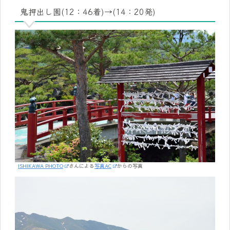
鬼押出し園(12：46着)→(14：20発)
ISHIKAWA PHOTO
さんによる
写真AC
からの写真