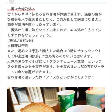
一番は大滝乃湯へ
古くから草津に伝わる合わせ湯が体験できます。温泉の豊か
な成分を水で薄めることなく、自然冷却して適温になるよう
源泉が浴槽を順々に巡っています。
一番湯から順に熱くなっていますので、ぬる湯から入って少
しずつ体をならしましょう。
(湯畑から約5分)
※無理は禁物
また、湯めぐり手形を購入した場合は９時にチェックアウト
して御座之湯(湯畑前)に立ち寄るのもいいと思います。
大滝乃湯のすぐそばには「グランデヒューメ草津」というラ
スクを扱ったお土産店があり、お土産のほかに500円でジェラ
ートの食べ放題ができます。
合わせ湯で温まった体にアイスなどいかがでしょうか？