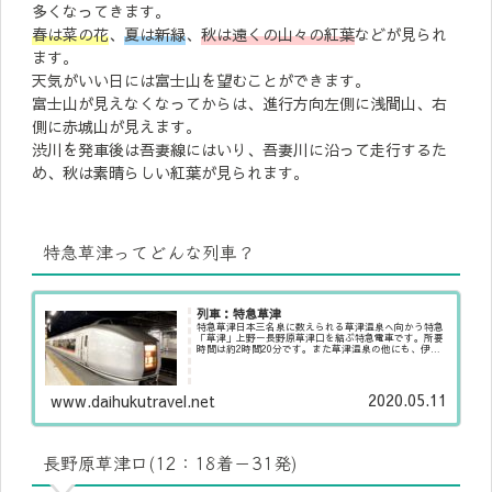
多くなってきます。
春は菜の花
、
夏は新緑
、
秋は遠くの山々の紅葉
などが見られ
ます。
天気がいい日には富士山を望むことができます。
富士山が見えなくなってからは、進行方向左側に浅間山、右
側に赤城山が見えます。
渋川を発車後は吾妻線にはいり、吾妻川に沿って走行するた
め、秋は素晴らしい紅葉が見られます。
特急草津ってどんな列車？
列車：特急草津
特急草津日本三名泉に数えられる草津温泉へ向かう特急
「草津」上野ー長野原草津口を結ぶ特急電車です。所要
時間は約2時間20分です。また草津温泉の他にも、伊香
保、四万、川原湯、川中温泉などの温泉地へのアクセス
にも便利です！過去には常磐線で活躍して...
2020.05.11
www.daihukutravel.net
長野原草津口(12：18着－31発)