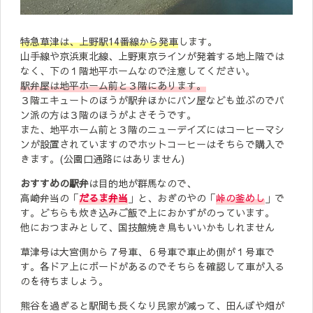
特急草津は、上野駅14番線から発車
します。
山手線や京浜東北線、上野東京ラインが発着する地上階では
なく、下の１階地平ホームなので注意してください。
駅弁屋は地平ホーム前と３階にあります。
３階エキュートのほうが駅弁ほかにパン屋なども並ぶのでパ
ン派の方は３階のほうがよさそうです。
また、地平ホーム前と３階のニューデイズにはコーヒーマシ
ンが設置されていますのでホットコーヒーはそちらで購入で
きます。(公園口通路にはありません)
おすすめの駅弁
は目的地が群馬なので、
高崎弁当の「
だるま弁当
」と、おぎのやの「
峠の釜めし
」で
す。どちらも炊き込みご飯で上におかずがのっています。
他におつまみとして、国技館焼き鳥もいいかもしれません
草津号は大宮側から７号車、６号車で車止め側が１号車で
す。各ドア上にボードがあるのでそちらを確認して車が入る
のを待ちましょう。
熊谷を過ぎると駅間も長くなり民家が減って、田んぼや畑が