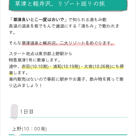
草津と軽井沢、リゾート巡りの旅
「
草津良いとこ一度はおいで
」で知られる湯もみ歌
高温の温泉を板でもんで適温にする「湯もみ」で歌われま
す。
そんな
草津温泉と軽井沢、二大リゾートをめぐります。
スタート地点は東京都上野駅から
特急草津1号に乗車します。
途中、
赤羽(10:10発)・浦和(10:19発)・大宮(10:26発)にも停
車
します。
車内販売はないので事前に駅弁やお菓子、飲み物を買って乗
り込みましょう！
1日目
上野(10：00発)