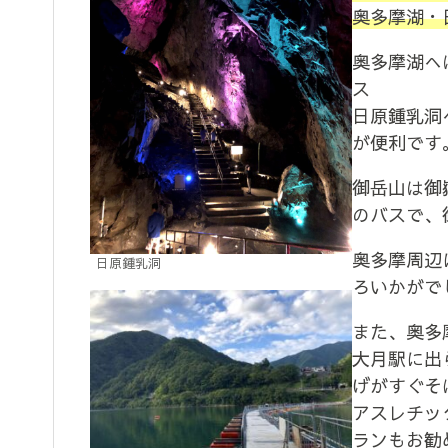
奥多摩湖・
奥多摩湖へ
ス
日原鍾乳洞
が便利です
御岳山は御
のバスで、
奥多摩周辺
日原鍾乳洞
ろいかがで
また、奥多
大月駅に出
げがすぐそ
アスレチッ
ランもお勧