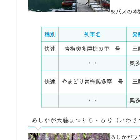
※バスの本
種別
列車名
発
快速
青梅奥多摩梅の里 号
三
・・
奥
快速
やまどり青梅奥多摩 号
三
・・
奥
あしかが大藤まつり５・６号（いわき
あしかがフ