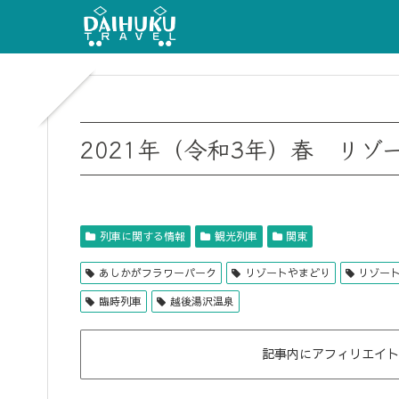
2021年（令和3年）春 リゾ
列車に関する情報
観光列車
関東
あしかがフラワーパーク
リゾートやまどり
リゾー
臨時列車
越後湯沢温泉
記事内にアフィリエイト