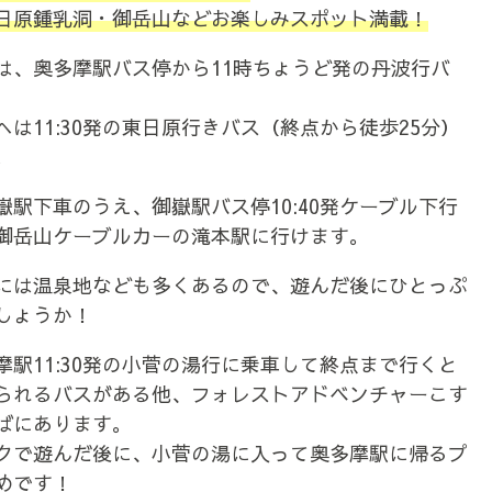
日原鍾乳洞・御岳山などお楽しみスポット満載！
は、奥多摩駅バス停から11時ちょうど発の丹波行バ
へは11:30発の東日原行きバス（終点から徒歩25分）
。
嶽駅下車のうえ、御嶽駅バス停10:40発ケーブル下行
御岳山ケーブルカーの滝本駅に行けます。
には温泉地なども多くあるので、遊んだ後にひとっぷ
しょうか！
摩駅11:30発の小菅の湯行に乗車して終点まで行くと
られるバスがある他、フォレストアドベンチャーこす
ばにあります。
クで遊んだ後に、小菅の湯に入って奥多摩駅に帰るプ
めです！