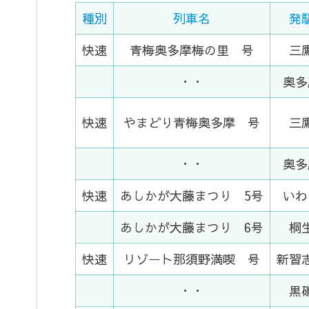
種別
列車名
発
快速
青梅奥多摩梅の里 号
三
・・
奥多
快速
やまどり青梅奥多摩 号
三
・・
奥多
快速
あしかが大藤まつり 5号
いわ
あしかが大藤まつり 6号
桐
快速
リゾート那須野満喫 号
新習
・・
黒