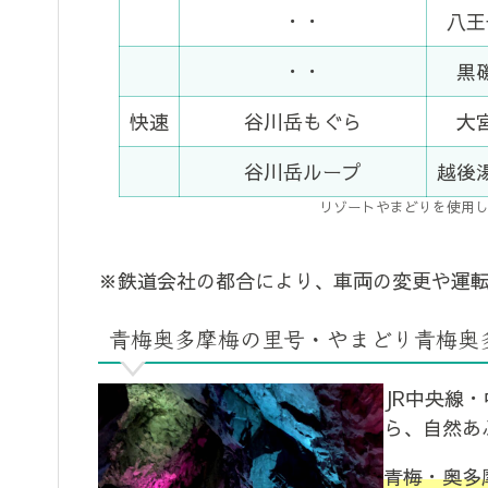
・・
八王
・・
黒
快速
谷川岳もぐら
大
谷川岳ループ
越後
リゾートやまどりを使用した
※鉄道会社の都合により、車両の変更や運
青梅奥多摩梅の里号・やまどり青梅奥
JR中央線
ら、自然あ
青梅・奥多