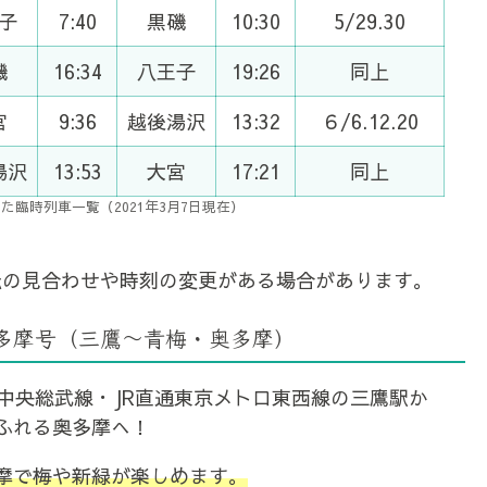
子
7:40
黒磯
10:30
5/29.30
磯
16:34
八王子
19:26
同上
宮
9:36
越後湯沢
13:32
６/6.12.20
湯沢
13:53
大宮
17:21
同上
臨時列車一覧（2021年3月7日現在）
転の見合わせや時刻の変更がある場合があります。
多摩号（三鷹～青梅・奥多摩）
・中央総武線・JR直通東京メトロ東西線の三鷹駅か
ふれる奥多摩へ！
摩で梅や新緑が楽しめます。