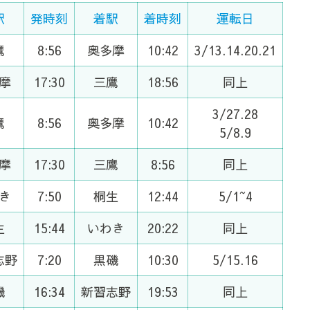
駅
発時刻
着駅
着時刻
運転日
鷹
8:56
奥多摩
10:42
3/13.14.20.21
摩
17:30
三鷹
18:56
同上
3/27.28
鷹
8:56
奥多摩
10:42
5/8.9
摩
17:30
三鷹
8:56
同上
き
7:50
桐生
12:44
5/1~4
生
15:44
いわき
20:22
同上
志野
7:20
黒磯
10:30
5/15.16
磯
16:34
新習志野
19:53
同上