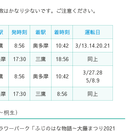
数はかなり少ないです。ご注意ください。
駅
発時刻
着駅
着時刻
運転日
鷹
8:56
奥多摩
10:42
3/13.14.20.21
多摩
17:30
三鷹
18:56
同上
3/27.28
鷹
8:56
奥多摩
10:42
5/8.9
多摩
17:30
三鷹
8:56
同上
～桐生）
ラワーパーク「ふじのはな物語～大藤まつり2021