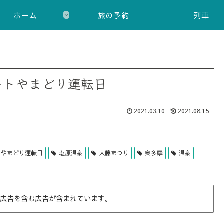
ホーム
旅の予約
列車
ートやまどり運転日
2021.03.10
2021.08.15
トやまどり運転日
塩原温泉
大藤まつり
奥多摩
温泉
広告を含む広告が含まれています。