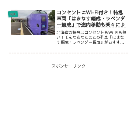
ー新函館北斗のお先にトクだ値が通常
よりも席数を増やして販売！さらに仙
コンセントにWi-Fi付き！特急
台・盛岡・新青森から新函館北斗間で
列車
は半額で乗車できる『お先にト...
車両『はまなす編成・ラベンダ
ー編成』で道内移動も楽々に♪
北海道の特急はコンセントもWi-Fiも無
い！そんなあなたにこの列車『はまな
す編成・ラベンダー編成』がおすすめ
♪各座席にコンセント、Wi-Fiがついて
る列車が北海道内のいろんなところで
期間を分けて運行中！観光向けの列車
や通常の特急列車としても運行されま
スポンサーリンク
す。各車両は１本ずつだけ！見たあな
たはラッキーかも♪「はまなす編成・
ラベンダー編成」で北海道旅行を楽し
みませんか？