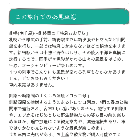
この旅行での必見車窓
札幌(南千歳)〜釧路間の「特急おおぞら」
札幌から帯広の手前、新得駅までは新夕張やトマムなど山間
部を走行し、一部では特急しか走らないほどの秘境を走りま
す。新得駅からは十勝平野をはしり、その後太平洋を真横に
走行するので、四季折々色彩がかわる山々の風景をはじめ、
平原、オーシャンビューが楽しめます。
１つの列車でこんなにも風景が変わる列車もなかなかありま
せん。ぜひお楽しみください！
車内販売はありません。
釧路〜塘路間の「くしろ湿原ノロッコ号」
釧路湿原を横断するように走るトロッコ列車、4両の客車と機
関車で運行され、客車3両は窓がありません。蛇行する釧路川
や、エゾ鹿をはじめとした野生動物たちの姿も目の前に楽し
めるほか、途中放送による観光案内や、減速運転もあり、車
ではなかなか見られないような景色が楽しめます。
また車内に売店があり、お土産や飲食物が購入可能です♪