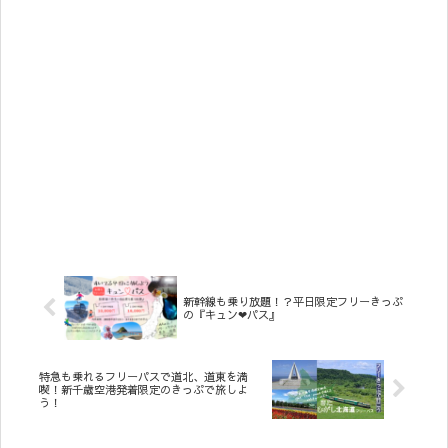
新幹線も乗り放題！？平日限定フリーきっぷ
の『キュン❤︎パス』
特急も乗れるフリーパスで道北、道東を満
喫！新千歳空港発着限定のきっぷで旅しよ
う！