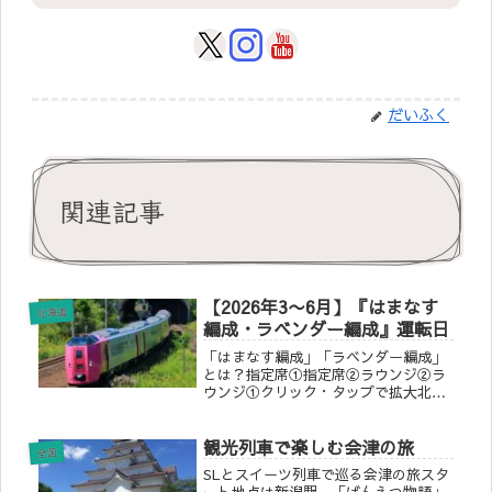
だいふく
関連記事
【2026年3〜6月】『はまなす
北海道
編成・ラベンダー編成』運転日
「はまなす編成」「ラベンダー編成」
とは？指定席①指定席②ラウンジ②ラ
ウンジ①クリック・タップで拡大北海
道の特急はコンセントもWi-Fiもある列
車が少ない！そんなあなたにこの列車
観光列車で楽しむ会津の旅
『はまなす編成・ラベンダー編成』が
全国
おすすめ♪全席コンセント完備、...
SLとスイーツ列車で巡る会津の旅スタ
ート地点は新潟駅、「ばんえつ物語」