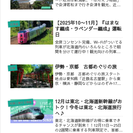
で会津若松まで行き会津を観光、近隣
の温泉に宿泊して翌日「フルーティア
福島」で郡山まで行きます。関東から
は東京(7:04発)・大宮(7:30発)のMaxと
【2025年10〜11月】『はまな
き303号にご乗車...
北海道
す編成・ラベンダー編成』運転
日
全席コンセント完備、Wi-Fiがついてる
列車が北海道内のいろんなところで期
間を分けて運行中！観光向けの列車や
通常の特急列車としても運行されま
す。各車両は１本ずつだけ！見たあな
伊勢・京都 古都めぐりの旅
たはラッキーかも♪「はまなす編成・
列車
ラベンダー編成」で北海道旅行を楽し
伊勢・京都 古都めぐりの旅スタート
みませんか？
地点は愛知県「近鉄名古屋駅」から東
京・横浜・静岡などからはのぞみ17号
(8:30発)、ひかり503号(8:03発)、こだ
ま705号(7:27発)で名古屋まで※東京駅
を発車する時間を記載近鉄名古屋駅か
12月は東北・北海道新幹線がお
らはさっ...
列車に関する情報
トク！今冬は東北・北海道旅行
へ♪
東北・北海道新幹線がお得に乗車でき
るチャンスが到来！！12月11日〜25日
の2週間に乗車する列車限定で、首都圏