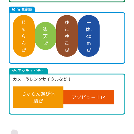
宿泊施設
じ
ゆ
一
ゃ
楽
こ
休.
ら
天
ゆ
co
ん
こ
m
アクティビティ
カヌーやレンタサイクルなど！
じゃらん遊び体
アソビュー！
験