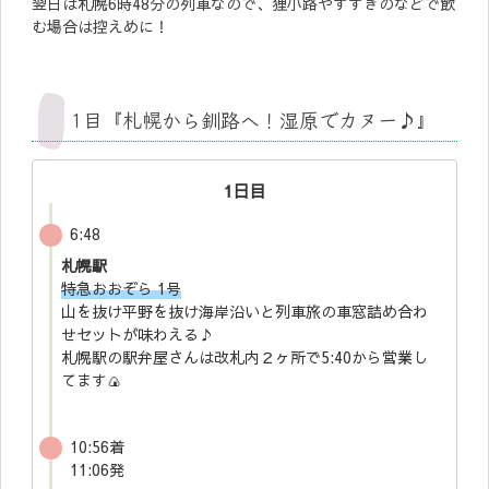
翌日は札幌6時48分の列車なので、狸小路やすすきのなどで飲
む場合は控えめに！
1目『札幌から釧路へ！湿原でカヌー♪』
1日目
6:48
札幌駅
特急おおぞら 1号
山を抜け平野を抜け海岸沿いと列車旅の車窓詰め合わ
せセットが味わえる♪
札幌駅の駅弁屋さんは改札内２ヶ所で5:40から営業し
てます🍙
10:56着
11:06発