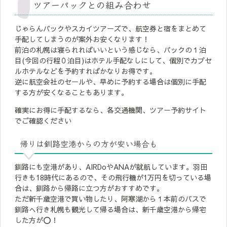
ツアーパックとの組み合わせ
じゃらんパックやスカイツアーズで、航空券と宿をまとめて
手配してしまうのが案外お安くなります！
前泊の札幌は寝られればいいという感じなら、パックの１泊
目(今回の行程０泊目)はホテル手配なしにして、個別でカプセ
ルホテルなどを予約すればかなりお得です。
逆に航空会社のセールや、早めに予約する場合は個別に手配
する方が安くなることもあります。
確実にお得に手配するなら、各交通機関、ツアー予約サイト
でご確認ください
帰りは釧路空港からの方が安い場合も
釧路にも空港があり、AIRDoやANAが就航しています。羽田
行きも18時代にあるので、その飛行機が1万円を切っている場
合は、釧路から帰路に立つ方がおすすめです。
ただ新千歳空港で買い物したり、阿寒湖から１本前のバスで
釧路へ行き札幌も観光して帰る場合は、新千歳空港から帰宅
した方が⭕️！