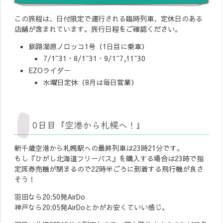
この旅程は、日付限定で運行される臨時列車、定休日のある
店舗が含まれています。旅行日程をご確認ください。
釧路湿原ノロッコ1号（1日目に乗車）
7/1~31・8/1~31・9/1~7,11~30
EZOライダー
水曜日定休（8月は毎日営業）
0日目『空港から札幌へ！』
新千歳空港から札幌駅への最終列車は23時21分です。
もし『ひがし北海道フリーパス』を購入する場合は23時で指
定席券売機が閉まるので22時半ごろに到着する飛行機が良さ
そう！
羽田なら20:50発AirDo
神戸なら20:05発AirDoとかがお安くていい感じ。