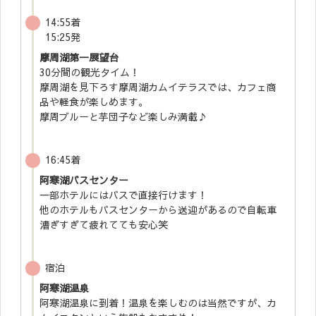
14:55着
15:25発
摩周湖第一展望台
30分間の観光タイム！
摩周湖を見下ろす摩周湖カムイテラスでは、カフェ商
品や軽食が楽しめます。
摩周ブルーと芋団子など楽しみ満載♪
16:45着
阿寒湖バスセンター
一部ホテルにはバスで直接行けます！
他のホテルもバスセンターから送迎があるので自転車
漕ぎすぎて疲れてても安心笑
宿泊
阿寒湖温泉
阿寒湖温泉に到着！温泉を楽しむのは当然ですが、カ