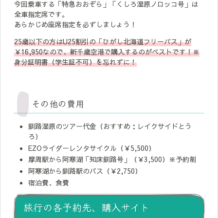
今回乗車する「特急おおぞら」「くしろ湿原ノロッコ号」は
全車指定席です。
あらかじめ座席指定を必ずしましょう！
25歳以下の方はU25割引の「ひがし北海道フリーパス」が
￥16,950なので、新千歳空港で購入するのがベストです！※
身分証明書（学生証
不可
）を忘れずに！
その他の費用
釧路湿原のツアー代金（おすすめ：レイクサイドとう
ろ）
EZOライダーレンタサイクル（￥5,500）
摩周駅から阿寒湖「知床釧路号」（￥3,500）※予約制
阿寒湖から釧路駅のバス（￥2,750）
宿泊費、食費
旅行の各予約先、購入サイト