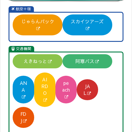
航空＋宿
じゃらんパック
スカイツアーズ
交通機関
えきねっと
阿寒バス
AI
AN
pe
RD
JA
A
ach
O
L
FD
J