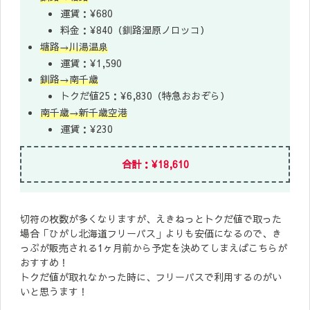
運賃：¥680
料金：¥840（釧路湿原ノロッコ）
塘路→川湯温泉
運賃：¥1,590
釧路→南千歳
トクだ値25：¥6,830（特急おおぞら）
南千歳→新千歳空港
運賃：¥230
合計：¥18,610
切符の枚数が多くなりますが、えきねっとトクだ値で取った
場合「ひがし北海道フリーパス」よりも安価になるので、き
っぷが販売される1ヶ月前から予定を決めてしまえばこちらが
おすすめ！
トクだ値が取れなかった時に、フリーパスで利用するのがい
いと思うます！