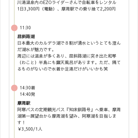
川湯温泉内のEZOライダーさんで自転車をレンタル
1日3,300円（電動）、摩周駅での乗り捨て2,200円
11:30
屈斜路湖
日本最大のカルデラ湖で８割が湧水というとても澄ん
だ湖水が魅力です。
周辺には温泉が多くあり、屈斜路湖に突き出た和琴
（わこと）半島にも露天風呂があります。ただ、隔て
るものがないので水着か足湯だけがいいかも笑
14:30着
14:40発
摩周駅
阿寒バスの定期観光バス『知床釧路号』へ乗車、摩周
湖第一展望台から摩周湖を望み、阿寒湖を目指しま
す！
￥3,500/1人