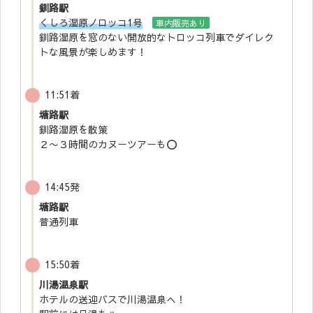
釧路駅
くしろ湿原ノロッコ1号
車内販売あり
釧路湿原を窓のない開放的なトロッコ列車でダイレク
トな風景が楽しめます！
11:51着
塘路駅
釧路湿原を散策
２〜３時間のカヌーツアーも⭕️
14:45発
塘路駅
普通列車
15:50着
川湯温泉駅
ホテルの送迎バスで川湯温泉へ！