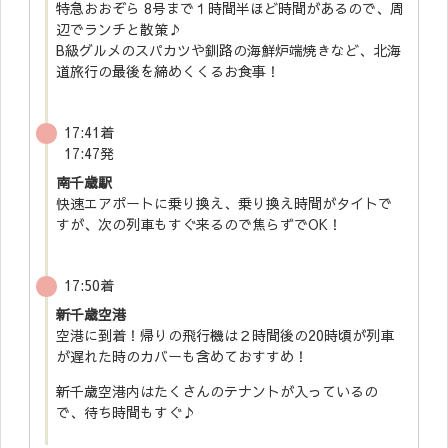
特急おおぞら 8号まで１時間半ほど時間があるので、周
辺でランチと散策♪
B級グルメのスパカツや釧路の海鮮炉端焼きなど、北海
道旅行の最後を締めくくるお食事！
17:41着
17:47発
南千歳駅
快速エアポートに乗り換え、乗り換え時間がタイトで
すが、次の列車もすぐ来るので焦らずでOK！
17:50着
新千歳空港
空港に到着！帰りの飛行機は２時間後の20時頃が列車
が遅れた時のカバーも含めておすすめ！
新千歳空港内はたくさんのテナントが入っているの
で、待ち時間もすぐ♪