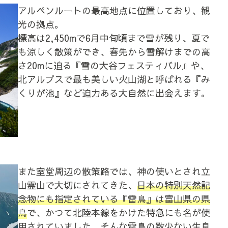
アルペンルートの最高地点に位置しており、観
光の拠点。
標高は2,450mで6月中旬頃まで雪が残り、夏で
も涼しく散策ができ、春先から雪解けまでの高
さ20mに迫る『雪の大谷フェスティバル』や、
北アルプスで最も美しい火山湖と呼ばれる『み
くりが池』など迫力ある大自然に出会えます。
また室堂周辺の散策路では、神の使いとされ立
山霊山で大切にされてきた、
日本の特別天然記
念物にも指定されている『雷鳥』は富山県の県
鳥
で、かつて北陸本線をかけた特急にも名が使
用されていました。そんな雷鳥の数少ない生息