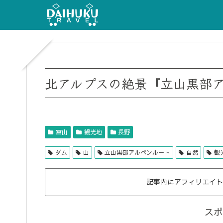
北アルプスの絶景『立山黒部
富山
観光地
長野
ダム
山
立山黒部アルペンルート
自然
観
記事内にアフィリエイト
スポ