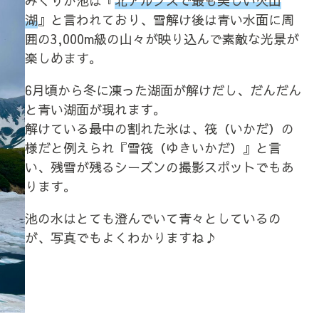
みくりが池は『
北アルプスで最も美しい火山
湖
』と言われており、雪解け後は青い水面に周
囲の3,000m級の山々が映り込んで素敵な光景が
楽しめます。
6月頃から冬に凍った湖面が解けだし、だんだん
と青い湖面が現れます。
解けている最中の割れた氷は、筏（いかだ）の
様だと例えられ『雪筏（ゆきいかだ）』と言
い、残雪が残るシーズンの撮影スポットでもあ
ります。
池の水はとても澄んでいて青々としているの
が、写真でもよくわかりますね♪