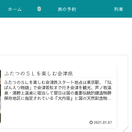
ホーム
旅の予約
列車
ふたつのＳＬを楽しむ会津旅
ふたつのＳＬを楽しむ会津旅スタート地点は東京駅、「SL
ばんえつ物語」で会津若松まで行き会津を観光、芦ノ牧温
泉・湯野上温泉に宿泊して翌日は国の重要伝統的建造物群
保存地区に指定されている『大内宿』と国の天然記念物に
指定されている『塔のへつり』を...
2021.01.07