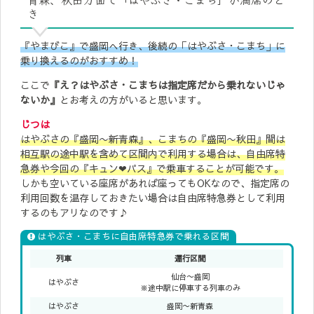
き
『やまびこ』で盛岡へ行き、後続の「はやぶさ・こまち」に
乗り換えるのがおすすめ！
ここで
『え？はやぶさ・こまちは指定席だから乗れないじゃ
ないか』
とお考えの方がいると思います。
じつは
はやぶさの『盛岡〜新青森』、こまちの『盛岡〜秋田』間は
相互駅の途中駅を含めて区間内で利用する場合は、自由席特
急券や今回の『キュン❤︎パス』で乗車することが可能です。
しかも空いている座席があれば座ってもOKなので、指定席の
利用回数を温存しておきたい場合は自由席特急券として利用
するのもアリなのです♪
はやぶさ・こまちに自由席特急券で乗れる区間
列車
運行区間
仙台〜盛岡
はやぶさ
※途中駅に停車する列車のみ
はやぶさ
盛岡〜新青森