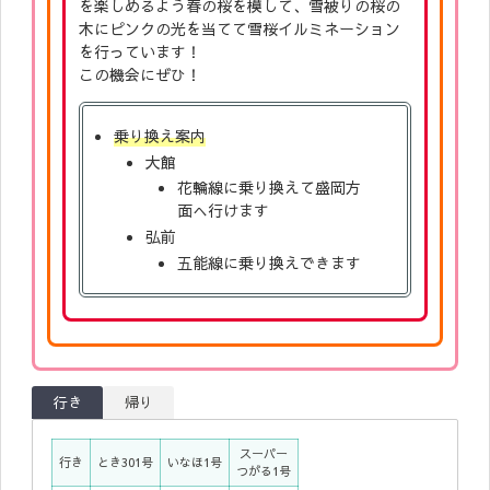
を楽しめるよう春の桜を模して、雪被りの桜の
木にピンクの光を当てて雪桜イルミネーション
を行っています！
この機会にぜひ！
乗り換え案内
大館
花輪線に乗り換えて盛岡方
面へ行けます
弘前
五能線に乗り換えできます
行き
帰り
スーパー
行き
とき301号
いなほ1号
つがる1号