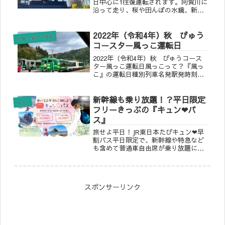
日中心に1往復運転されます。阿賀川に
沿って走り、桜や田んぼの水鏡、新
緑、紅葉と季節ごとに見える景色も変
わりとても楽しめる列車です！2026年
2022年（令和4年）秋 びゅう
春は毎年恒例の新津ー村上で運行され
列車に関する情報
る「SL村上ひな街道」のほか「SLしあ
コースター風っこ運転日
わせの風ふくしま号」として十数年ぶ
2022年（令和4年）秋 びゅうコース
りにSLが会津若松ー郡山間で運行され
ター風っこ運転日風っこって？『風っ
ます（旅行商品）
こ』の運転日種別列車名発駅発時刻着
駅着時刻運転日快速風っこ只見線紅
葉 号会津若松10:15只見
新幹線も乗り放題！？平日限定
12:4010/29.30・・只見13:40会津若松
news
15:58・・快速水郡...
フリーきっぷの『キュン❤︎パ
ス』
旅せよ平日！JR東日本たびキュン❤︎早
割パス平日限定で、新幹線や特急など
も含めて普通車自由席が乗り放題にな
るJR東日本の『旅せよ平日！JR東日本
たびキュン❤︎早割パス』が１月13日か
ら販売開始！さらに！あらかじめ座席
の指定を受ければ、1日用...
スポンサーリンク