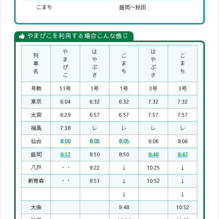
こまち
盛岡〜秋田
やまびこを利用する場合こんな感じ
や
は
は
列
こ
こ
ま
や
や
車
ま
ま
び
ぶ
ぶ
名
ち
ち
こ
さ
さ
号数
51号
1号
1号
3号
3号
東京
6:04
6:32
6:32
7:32
7:32
大宮
6:29
6:57
6:57
7:57
7:57
福島
7:38
レ
レ
レ
レ
仙台
8:00
8:05
8:05
9:06
9:06
盛岡
9:17
8:50
8:50
9:48
9:47
八戸
・・
9:22
↓
10:25
↓
新青森
・・
8:51
↓
10:52
↓
↓
↓
大曲
9:48
10:52