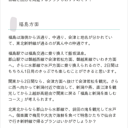
福島方面
福島は海側から浜通り、中通り、会津と地名が分かれてい
て、東北新幹線が通るのが真ん中の仲通です。
福島駅では福島交通に乗り換えて飯坂温泉。
郡山駅では磐越西線で会津若松方面、磐越東線でいわき方面
へ。さらに水郡線で水戸方面に乗り換えられるので、2日間は
もちろん1日用のきっぷでも楽しむことができると思います。
関東から2日間なら、会津方面へ抜けて会津若松を観光。さら
に西へ向かって新潟付近で宿泊して、新潟や燕、直江津を観
光してから上越妙高経由で関東に戻る「福島と新潟を楽しむ
コース」が考えられます。
北東北からなら郡山から水郡線で、袋田の滝を観光して水戸
へ。偕楽園で梅見や大洗で海鮮を食べて特急ひたちで仙台ま
で行き新幹線で帰るプランはいかがでしょうか？