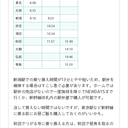
東京
6:08
大宮
6:33
新潟
8:10
8:23
余目
10:24
酒田
10:34
秋田
11:57
12:49
大館
14:10
弘前
14:46
青森
15:20
新潟駅での乗り換え時間が13分とやや短いため、駅弁を
確保する場合はすこし急ぐ必要があります。ホームでは
駅弁の売店がないので一度階段を降りてNEWDAYSまで
行くか、新幹線改札内の駅弁屋で購入が可能です。
決して買えない時間ではないですが、東京駅など新幹線
に乗る前にお昼ご飯も購入しておくのがいいかも。
秋田でつがる号に乗り換える方は、秋田で昼食を取るの