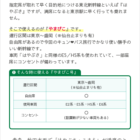
指定席が取れて早く目的地につける東北新幹線といえば『は
やぶさ』ですが、満席になると東京駅に早く行っても乗れま
せん。
そこで使えるのが『
やまびこ
』です。
運行区間は東京〜盛岡（※仙台止まりも有）
自由席があるので今回のキュン❤︎パス旅行でかなり使い勝手の
いい新幹線です。
車両「はやぶさ」と同様のE5／H5系も使われていて、一部座
席にコンセントが備わっています。
そんな時に使える『やまびこ号』
東京〜盛岡
運行区間
（※仙台止まりも有）
自由席
⭕️
使用車両
E2系・E5系・H5系・E6系
⭕️
コンセント
（設置数が少ない車両もある）
青森、秋田方面で「はやぶさ・こまち」が満席のと