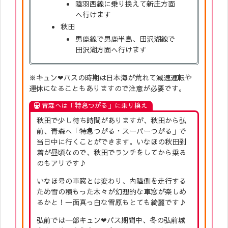
陸羽西線に乗り換えて新庄方面
へ行けます
秋田
男鹿線で男鹿半島、田沢湖線で
田沢湖方面へ行けます
※キュン❤︎パスの時期は日本海が荒れて減速運転や
運休になることもありますので注意が必要です。
青森へは「特急つがる」に乗り換え
秋田で少し待ち時間がありますが、秋田から弘
前、青森へ「特急つがる・スーパーつがる」で
当日中に行くことができます。いなほの秋田到
着が昼頃なので、秋田でランチをしてから乗る
のもアリです♪
いなほ号の車窓とは変わり、内陸側を走行する
ため雪の積もった木々が幻想的な車窓が楽しめ
るかと！一面真っ白な雪原もとても綺麗です♪
弘前では一部キュン❤︎パス期間中、冬の弘前城