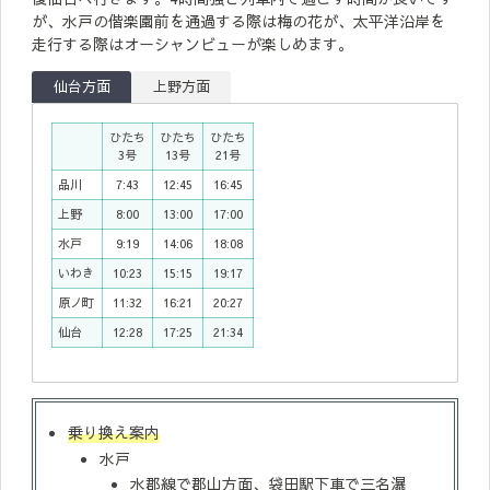
が、水戸の偕楽園前を通過する際は梅の花が、太平洋沿岸を
走行する際はオーシャンビューが楽しめます。
仙台方面
上野方面
ひたち
ひたち
ひたち
3号
13号
21号
品川
7:43
12:45
16:45
上野
8:00
13:00
17:00
水戸
9:19
14:06
18:08
いわき
10:23
15:15
19:17
原ノ町
11:32
16:21
20:27
仙台
12:28
17:25
21:34
乗り換え案内
水戸
水郡線で郡山方面、袋田駅下車で三名瀑