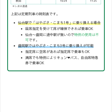
秋田
10:24
11:25
※レ点は通過
上記は定期列車の時刻表です。
仙台駅で「はやぶさ・こまち1号」に乗り換える場合
座席指定を受けて席が確保できれば乗車OK
仙台〜盛岡に途中駅が無いので
特例の使用は不
可
です。
盛岡駅ではやぶさ・こまち3号に乗り換えが可能
指定席に空席があれば指定席で乗車もOK
満席でも特例によりキュン❤︎パス、自由席特急
券で乗車OK