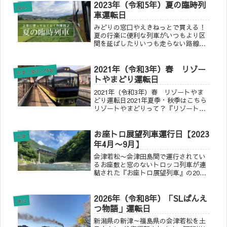
2023年（令和5年）夏の臨時列
news
車運転日
みどりの窓口やえきねっとで買える！
夏の行楽に便利な列車がいつもより区
間を延ばしたりいつも走らない路線を
とおったり！いつもより近い駅から乗
れて便利でおすすめな列車をご紹介！
2021年（令和3年）春 リゾー
列車に関する情報
トやまどり運転日
2021年（令和3年）春 リゾートやま
どり運転日2021年夏季・秋季はこちら
リゾートやまどりって？『リゾートや
まどり』の運転日種別列車名発駅発時
刻着駅着時刻運転日快速青梅奥多摩梅
お座トロ展望列車運行日【2023
の里 号三鷹8:56奥多摩
列車
10:423/13.14.20.21...
年4月〜9月】
会津若松〜会津田島間で運行されてい
るお座敷と窓のないトロッコ列車が連
結された『お座トロ展望列車』の2023
年4月〜9月で運行が確定しました！大
内宿や湯野上、芦ノ牧温泉へのアクセ
2026年（令和8年）「SLばんえ
スにご利用されてはいかがでしょうか
東北
♪
つ物語」運転日
新潟県の新津～福島県の会津若松を土