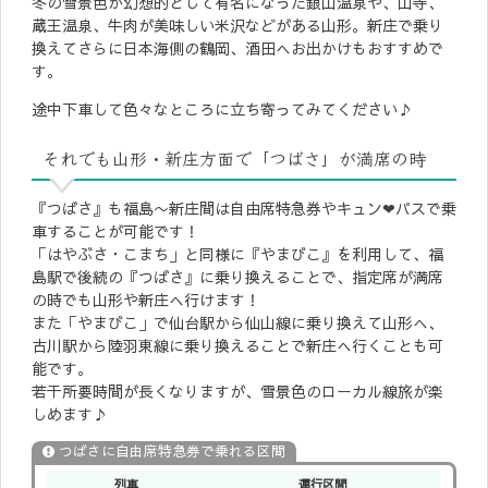
冬の雪景色が幻想的として有名になった銀山温泉や、山寺、
蔵王温泉、牛肉が美味しい米沢などがある山形。新庄で乗り
換えてさらに日本海側の鶴岡、酒田へお出かけもおすすめで
す。
途中下車して色々なところに立ち寄ってみてください♪
それでも山形・新庄方面で「つばさ」が満席の時
『つばさ』も福島〜新庄間は自由席特急券やキュン❤︎パスで乗
車することが可能です！
「はやぶさ・こまち」と同様に『やまびこ』を利用して、福
島駅で後続の『つばさ』に乗り換えることで、指定席が満席
の時でも山形や新庄へ行けます！
また「やまびこ」で仙台駅から仙山線に乗り換えて山形へ、
古川駅から陸羽東線に乗り換えることで新庄へ行くことも可
能です。
若干所要時間が長くなりますが、雪景色のローカル線旅が楽
しめます♪
つばさに自由席特急券で乗れる区間
列車
運行区間