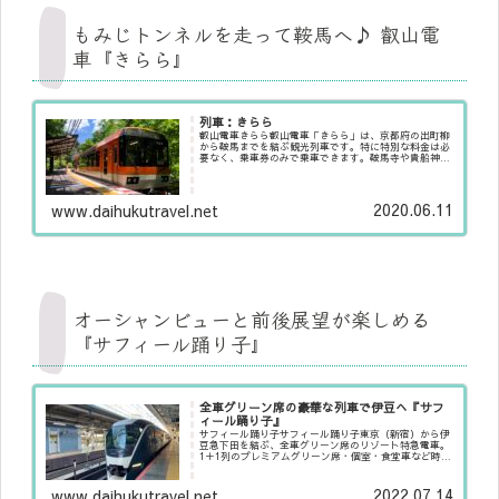
もみじトンネルを走って鞍馬へ♪ 叡山電
車『きらら』
列車：きらら
叡山電車きらら叡山電車「きらら」は、京都府の出町柳
から鞍馬までを結ぶ観光列車です。特に特別な料金は必
要なく、乗車券のみで乗車できます。鞍馬寺や貴船神社
へ行く際、夏の青もみじや秋の紅葉が大変きれいな路線
です。
2020.06.11
www.daihukutravel.net
オーシャンビューと前後展望が楽しめる
『サフィール踊り子』
全車グリーン席の豪華な列車で伊豆へ『サフ
ィール踊り子』
サフィール踊り子サフィール踊り子東京（新宿）から伊
豆急下田を結ぶ、全車グリーン席のリゾート特急電車。
1＋1列のプレミアムグリーン席・個室・食堂車など時に
よって使い方を変えることもできてとっても楽しい列車
です！車内の設備設備有／無プレミアムグ...
2022.07.14
www.daihukutravel.net