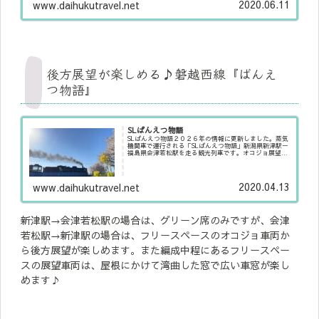
2020.06.11
www.daihukutravel.net
後方展望が楽しめる♪磐越西線『ばんえ
つ物語』
SLばんえつ物語
SLばんえつ物語２０２６年の情報に更新しました。蒸気
機関車で運行される「SLばんえつ物語」新潟県新津駅ー
福島県会津若松駅を走る観光列車です。オコジョ展望
車、展望車が連結され、磐越西線のすばらしい景色を楽
しむことができます。車内設備グリーン席...
2020.04.13
www.daihukutravel.net
新津駅→会津若松駅の場合は、グリーン席のみですが、会津
若松駅→新津駅の場合は、フリースペースのオコジョ車両か
ら後方展望が楽しめます。また編成中程にあるフリースペー
スの展望車両は、屋根にかけて湾曲した窓で広い車窓が楽し
めます♪