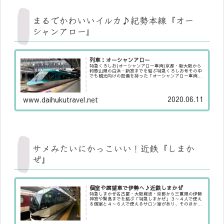
まるでかわいいイルカ♪紀勢本線『オー
シャンアロー』
列車：オーシャンアロー
特急くろしお(オーシャンアロー車両)京都・新大阪から
和歌山県の白浜・新宮までを結ぶ特急くろしお号その中
でも観光向けの設備を持った「オーシャンアロー車両」
イルカに似せた顔が特徴で前面展望が楽しめるグリーン
車や、ミニラウンジを備えています。車内...
2020.06.11
www.daihukutravel.net
サメみたいにかっこいい！近鉄『しまか
ぜ』
個室や展望車で伊勢へ♪近鉄しまかぜ
特急しまかぜ名古屋・大阪難波・京都から三重県の伊勢
神宮や賢島までを結ぶ「特急しまかぜ」３～４人で使え
る個室と４～６人で使えるサロン室があり、そのほかの
座席はプレミアムシートという電動リクライニング機能
がついた豪華な特急列車です。指定座席以外...