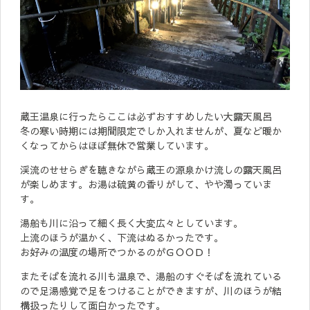
蔵王温泉に行ったらここは必ずおすすめしたい大露天風呂
冬の寒い時期には期間限定でしか入れませんが、夏など暖か
くなってからはほぼ無休で営業しています。
渓流のせせらぎを聴きながら蔵王の源泉かけ流しの露天風呂
が楽しめます。お湯は硫黄の香りがして、やや濁っていま
す。
湯船も川に沿って細く長く大変広々としています。
上流のほうが温かく、下流はぬるかったです。
お好みの温度の場所でつかるのがＧＯＯＤ！
またそばを流れる川も温泉で、湯船のすぐそばを流れている
ので足湯感覚で足をつけることができますが、川のほうが結
構扱ったりして面白かったです。