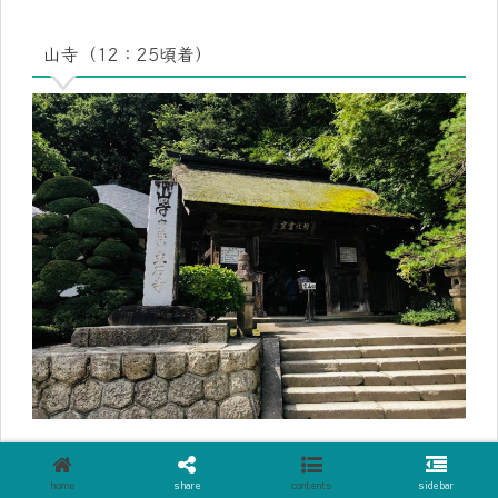
山寺（12：25頃着）
２日目は通称「山寺」と呼ばれている宝珠山立石寺に行って
きました。
home
share
contents
sidebar