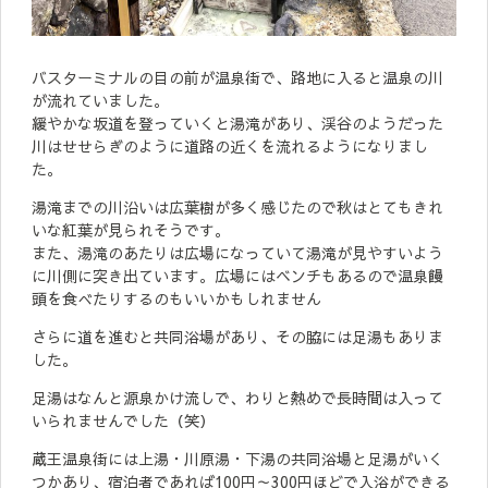
バスターミナルの目の前が温泉街で、路地に入ると温泉の川
が流れていました。
緩やかな坂道を登っていくと湯滝があり、渓谷のようだった
川はせせらぎのように道路の近くを流れるようになりまし
た。
湯滝までの川沿いは広葉樹が多く感じたので秋はとてもきれ
いな紅葉が見られそうです。
また、湯滝のあたりは広場になっていて湯滝が見やすいよう
に川側に突き出ています。広場にはベンチもあるので温泉饅
頭を食べたりするのもいいかもしれません
さらに道を進むと共同浴場があり、その脇には足湯もありま
した。
足湯はなんと源泉かけ流しで、わりと熱めで長時間は入って
いられませんでした（笑）
蔵王温泉街には上湯・川原湯・下湯の共同浴場と足湯がいく
つかあり、宿泊者であれば100円～300円ほどで入浴ができる