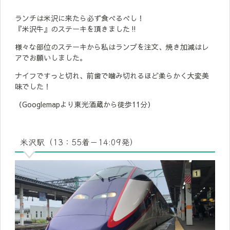
ランチは米沢に来たら必ず食べるべし！
『米沢牛』のステーキを頂きました‼
様々な部位のステーキから私はランプを注文、焼き加減はレ
アでお願いしました。
ナイフですっと切れ、前歯で噛み切れるほど柔らかく大変美
味でした！
（Googlemapより東光酒蔵から徒歩11分）
米沢駅（13：55着－14:09発）