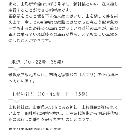
また、山形新幹線はつばさ号はミニ新幹線といい、在来線も
走行することができる新幹線です。
福島駅をでると坂を下り在来線にはいり、山を縫って峠を越
えます。今までの新幹線の線路にはなかった急こう配や急カ
ーブも走るため後ろの車両に乗っていれば前の車両が、前の
車両に乗っていれば後ろの車両が見ら、とても楽しい車窓を
楽しむことができます。
米沢（10：22着－35発）
米沢駅で改札をぬけ、市街地循環バス（右回り）で上杉神社
へ向かいます。
上杉神社前（10：46着－11：15発）
上杉神社は、山形県米沢市にある神社。上杉謙信が祀られて
います。旧社格は別格官幣社。江戸時代後期から明治時代初
期に流行した藩祖を祀った神社のひとつです。
境内は米沢城跡内にあります。