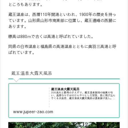
ところもあります。
蔵王温泉は、西暦110年開湯といわれ、1900年の歴史を持っ
ています。山形県山形市南東部に位置し、蔵王連峰の西麓に
あります。
標高は880ｍで古くは高湯と呼ばれていました。
同県の白布温泉と福島県の高湯温泉とともに奥羽三高湯と呼
ばれています。
蔵王温泉大露天風呂
蔵王温泉大露天風呂
川の流れと野鳥のさえずり、蔵王温泉独特の硫黄の匂
い、高原ならではのひんやりとした空気、目に飛び込ん
でくる大自然…蔵王温泉大露天風呂は源泉掛け流し。四
季を感じ、壮大な自然の中に満ちる蔵王の湯で、心も身
体も癒されてください。
www.jupeer-zao.com