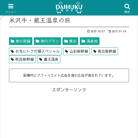
メニュー
検索
米沢牛・蔵王温泉の旅
2020.10.07
2021.01.14
旅の記録
旅行プラン
東北
温泉地
お先にトクだ値スペシャル
山形新幹線
東北新幹線
秋田新幹線
蔵王温泉
記事内にアフィリエイト広告を含む広告が含まれています。
スポンサーリンク